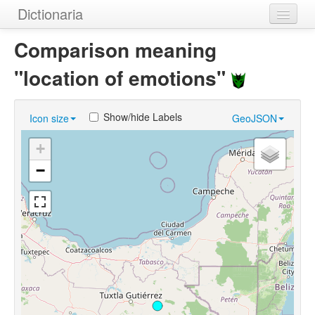
Dictionaria
Home
Comparison meaning
Dictionaries
"location of emotions"
Authors
Show/hide Labels
Icon size
GeoJSON
Examples
+
Help
−